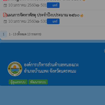
10 มกราคม 2560
501
แชร์
event
visibility
แผนการจัดหาพัสดุ ประจำปีงบประมาณ ๒๕๖๐
whatshot
10 มกราคม 2560
530
แชร์
event
visibility
1
1 - 13 (ทั้งหมด 13 รายการ)
องค์การบริหารส่วนตำบลหนองแวง
อำเภอบ้านแพง จังหวัดนครพนม
ผู้ดูแลระบบ
พัฒนาระบบ