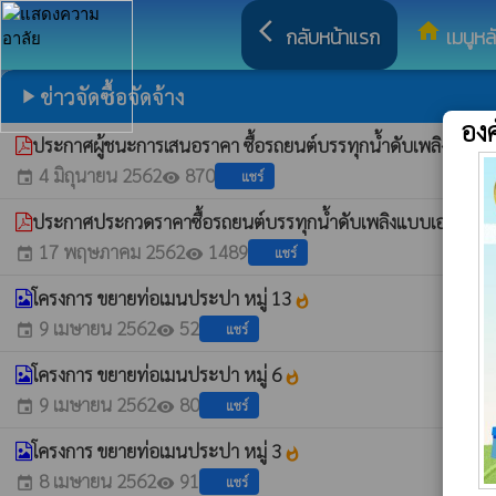
arrow_back_ios
home
กลับหน้าแรก
เมนูหล
ข่าวจัดซื้อจัดจ้าง
play_arrow
อง
ประกาศผู้ชนะการเสนอราคา ซื้อรถยนต์บรรทุกน้ำดับเพลิงแบบเ
4 มิถุนายน 2562
870
แชร์
event
visibility
ประกาศประกวดราคาซื้อรถยนต์บรรทุกน้ำดับเพลิงแบบเอนกประสง
17 พฤษภาคม 2562
1489
แชร์
event
visibility
โครงการ ขยายท่อเมนประปา หมู่ 13
whatshot
9 เมษายน 2562
52
แชร์
event
visibility
โครงการ ขยายท่อเมนประปา หมู่ 6
whatshot
9 เมษายน 2562
80
แชร์
event
visibility
โครงการ ขยายท่อเมนประปา หมู่ 3
whatshot
8 เมษายน 2562
91
แชร์
event
visibility