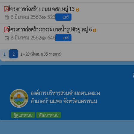
โครงการก่อสร้าง ถนน คสล.หมู่ 13
whatshot
8 มีนาคม 2562
523
แชร์
event
visibility
โครงการก่อสร้างรางระบายน้ำรูปตัวยู หมู่ 6
whatshot
8 มีนาคม 2562
646
แชร์
event
visibility
1
2
1 - 20 (ทั้งหมด 35 รายการ)
องค์การบริหารส่วนตำบลหนองแวง
อำเภอบ้านแพง จังหวัดนครพนม
ผู้ดูแลระบบ
พัฒนาระบบ